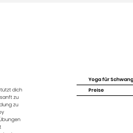
Yoga für Schwang
ützt dich
Preise
sanft zu
ndung zu
by
 Übungen
t