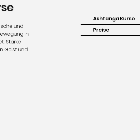
rse
Ashtanga Kurse
ische und
Preise
 Bewegung in
t. Stärke
en Geist und